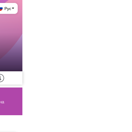
Рус
на 