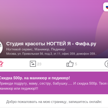
Студия красоты НОГТЕЙ Я - Фифа.ру
Ногтевой сервис, Маникюр, Педикюр
Москва, ул. Привольная 56, под.3, эт.11, офис 359, домофон 359..
23
5
Скидка 500р. на маникюр и педикюр!
Приведи подругу, маму, сестру, бабушку..... И скидка 500р. Твоя 
маникюр или педикюр!!!
Добро пожаловать на мою страницу, запишитесь онлайн: