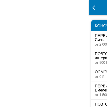
КОНС
ПЕРВИ
Сичкар
от 2 00
ПОВТО
интерв
от 900 
ОСМОТ
от 0 ₽,
ПЕРВИ
Емеле
от 1 50
ПОВТО