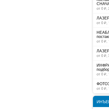
СНАЧ
от 0 ₽,
ЛАЗЕР
от 0 ₽,
НЕАБЛ
постак
от 0 ₽,
ЛАЗЕ
от 0 ₽,
ИНФРА
подбор
от 0 ₽,
ФОТО
от 0 ₽,
ИНЪЕ