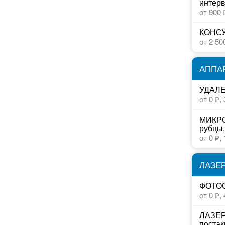
интерв
от 900 
КОНСУ
от 2 50
АППА
УДАЛ
от 0 ₽,
МИКРО
рубцы,
от 0 ₽,
ЛАЗЕ
ФОТОО
от 0 ₽,
ЛАЗЕР
постак