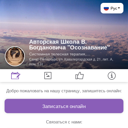
Рус
Авторская Школа В.
Богдановича "Осознавание"
Системная телесная терапия,
Психологическое консультирование,
Санкт-Петербург, ул. Кавалергардская д. 21, лит. А,
пом. 1-Н
Психологические семинары и тренинги,
Психокоррекция, Обучение специалистов
помогающих профессий
Добро пожаловать на нашу страницу, запишитесь онлайн:
Записаться онлайн
Связаться с нами: